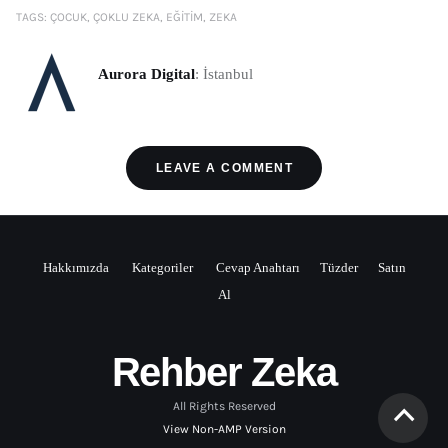
TAGS:
ÇOCUK
ÇOKLU ZEKA
EĞITIM
ZEKA
Aurora Digital
: İstanbul
LEAVE A COMMENT
Hakkımızda
Kategoriler
Cevap Anahtarı
Tüzder
Satın
Al
Rehber Zeka
All Rights Reserved
View Non-AMP Version