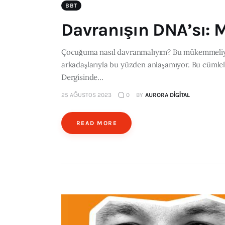
BBT
Davranışın DNA’sı: 
Çocuğuma nasıl davranmalıyım? Bu mükemmeliyetçi
arkadaşlarıyla bu yüzden anlaşamıyor. Bu cümlel
Dergisinde...
25 AĞUSTOS 2023
0
BY
AURORA DIGITAL
READ MORE