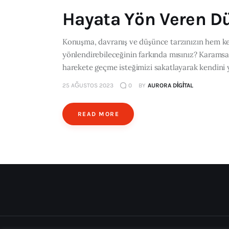
Hayata Yön Veren D
Konuşma, davranış ve düşünce tarzınızın hem ken
yönlendirebileceğinin farkında mısınız? Karamsarl
harekete geçme isteğimizi sakatlayarak kendini 
25 AĞUSTOS 2023
0
BY
AURORA DIGITAL
READ MORE