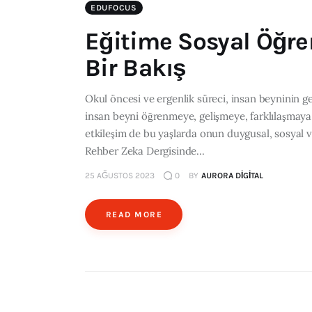
EDUFOCUS
Eğitime Sosyal Öğr
Bir Bakış
Okul öncesi ve ergenlik süreci, insan beyninin 
insan beyni öğrenmeye, gelişmeye, farklılaşmaya 
etkileşim de bu yaşlarda onun duygusal, sosyal v
Rehber Zeka Dergisinde...
25 AĞUSTOS 2023
0
BY
AURORA DIGITAL
READ MORE