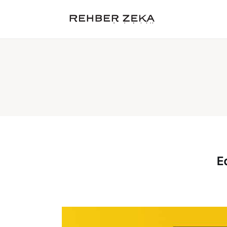
Hakkımızda
Kategoriler
Cevap Anahtarı
Tüzder
Satın Al
E