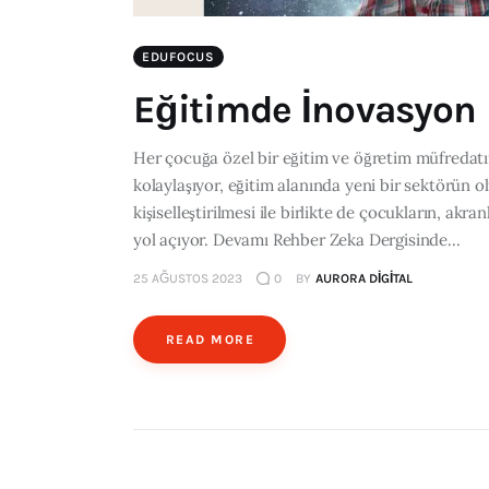
EDUFOCUS
Eğitimde İnovasyon
Her çocuğa özel bir eğitim ve öğretim müfredatını
kolaylaşıyor, eğitim alanında yeni bir sektörün 
kişiselleştirilmesi ile birlikte de çocukların, akr
yol açıyor. Devamı Rehber Zeka Dergisinde...
25 AĞUSTOS 2023
0
BY
AURORA DIGITAL
READ MORE