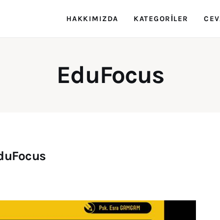
HAKKIMIZDA
KATEGORILER
CEV
Rehber Zeka
Eğitimin Rehberi
EduFocus
duFocus