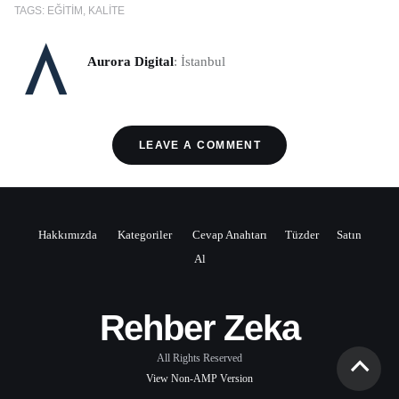
TAGS:
EĞITIM
KALITE
Aurora Digital
: İstanbul
LEAVE A COMMENT
Hakkımızda
Kategoriler
Cevap Anahtarı
Tüzder
Satın
Al
Rehber Zeka
All Rights Reserved
View Non-AMP Version