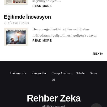
seçebiliyor. Aynı…
READ MORE
Eğitimde İnovasyon
25 AĞUSTOS 2023
Her çocuğa özel bir eğitim ve öğretim
müfredatının geliştirilmesi, gelişen yapay…
READ MORE
NEXT»
Hakkımızda
Kategoriler
Cevap Anahtarı
Tüzder
Satın
Al
Rehber Zeka
All Rights Reserved