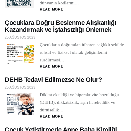
dünyanın kodlarını…
READ MORE
Çocuklara Doğru Beslenme Alışkanlığı
Kazandırmak ve İştahsızlığı Önlemek
25 AĞUSTOS 2023
Çocukların doğumdan itibaren sağlıklı şekilde
ruhsal ve fiziksel olarak gelişimlerini
sürdürmesi…
READ MORE
DEHB Tedavi Edilmezse Ne Olur?
25 AĞUSTOS 2023
Dikkat eksikliği ve hiperaktivite bozukluğu
(DEHB); dikkatsizlik, aşırı hareketlilik ve
dürtüsellik…
READ MORE
Çocuk Yetiştirmede Anne Baba Kimliği