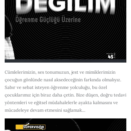
Cümlelerimizin, ses tonumuzun, jest ve mimiklerimizin
çocuğun gönlünde nasıl aksedeceğinin farkında olmalıyız.
Sabır ve sebat isteyen öğrenme yolculuğu, bu özel
çocuklarımız için biraz daha çetin. Bize düşen, doğru tedavi
yöntemleri ve eğitsel müdahalelerle ayakta kalmasını ve
mücadeleye devam etmesini sağlamak…