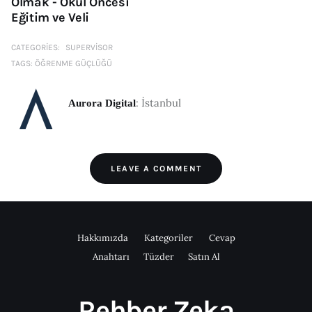
Olmak - Okul Öncesi
Eğitim ve Veli
CATEGORIES:
SUPERVISOR
TAGS:
ÖĞRENME GÜÇLÜĞÜ
: İstanbul
Aurora Digital
LEAVE A COMMENT
Hakkımızda
Kategoriler
Cevap
Anahtarı
Tüzder
Satın Al
Rehber Zeka