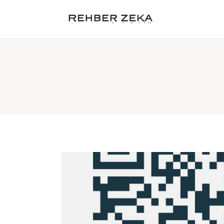
Hakkımızda
Kategoriler
Cevap Anahtarı
Tüzder
Satın Al