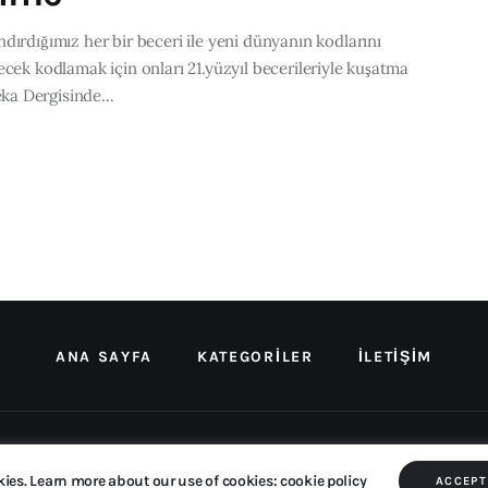
dırdığımız her bir beceri ile yeni dünyanın kodlarını
ecek kodlamak için onları 21.yüzyıl becerileriyle kuşatma
a Dergisinde...
ANA SAYFA
KATEGORILER
İLETIŞIM
Copyright © 2026 by AxiomThemes. All rights reserved.
kies. Learn more about our use of cookies: cookie policy
ACCEPT