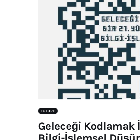
FUTURE
Geleceği Kodlamak İç
Bilgi-İşlemsel Düş