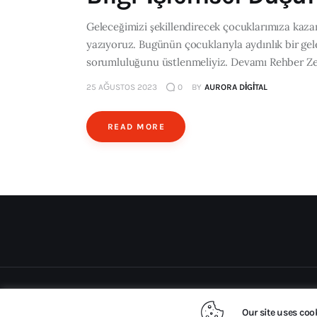
Geleceğimizi şekillendirecek çocuklarımıza kazan
yazıyoruz. Bugünün çocuklarıyla aydınlık bir gel
sorumluluğunu üstlenmeliyiz. Devamı Rehber Zek
25 AĞUSTOS 2023
0
BY
AURORA DIGITAL
READ MORE
Our site uses coo