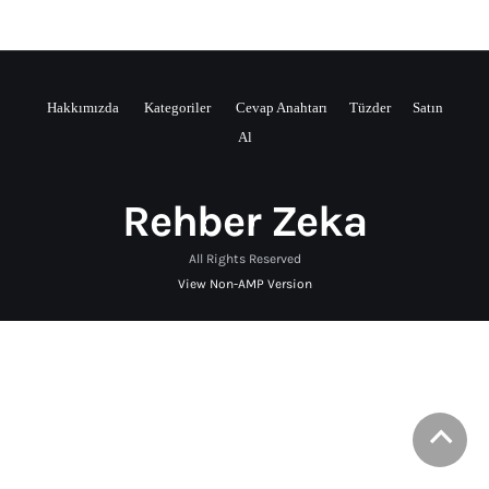
Hakkımızda
Kategoriler
Cevap Anahtarı
Tüzder
Satın
Al
Rehber Zeka
All Rights Reserved
View Non-AMP Version